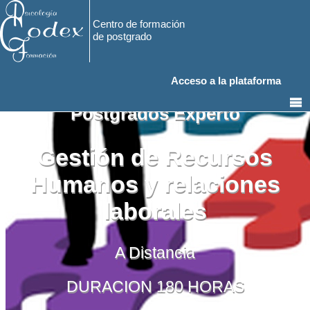
Centro de formación
de postgrado
Acceso a la plataforma
Postgrados Experto
Gestión de Recursos
Humanos y relaciones
laborales
A Distancia
DURACION 180 HORAS