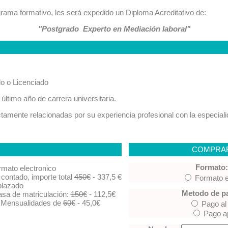
ama formativo, les será expedido un Diploma Acreditativo de:
"Postgrado Experto en Mediación laboral"
do o Licenciado
ltimo año de carrera universitaria.
rectamente relacionadas por su experiencia profesional con la especial
COMPRA
Formato:
rmato electronico
 contado, importe total
450€
- 337,5 €
Formato e
plazado
Metodo de p
asa de matriculación:
150€
- 112,5€
 Mensualidades de
60€
- 45,0€
Pago al
Pago a