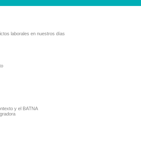
ictos laborales en nuestros días
to
contexto y el BATNA
egradora