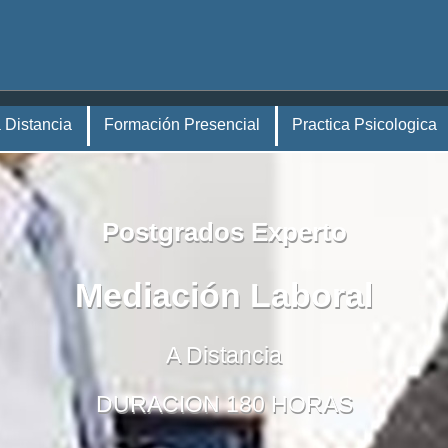
 Distancia
Formación Presencial
Practica Psicologica
Postgrados Experto
Mediación Laboral
A Distancia
DURACION 180 HORAS