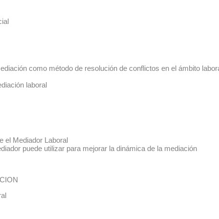
cción social
diación como método de resolución de conflictos en el ámbito labor
diación laboral
ne el Mediador Laboral
iador puede utilizar para mejorar la dinámica de la mediación
ACION
aboral