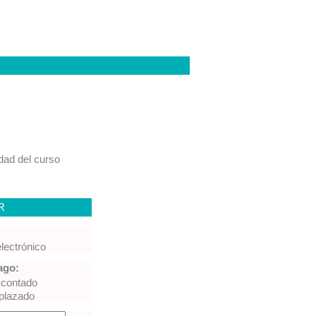
idad del curso
R
lectrónico
ago:
 contado
plazado