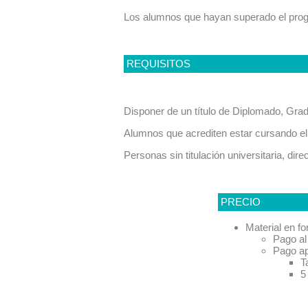
Los alumnos que hayan superado el progr
REQUISITOS
Disponer de un título de Diplomado, Gra
Alumnos que acrediten estar cursando el ú
Personas sin titulación universitaria, di
PRECIO
Material en fo
Pago al
Pago a
T
5