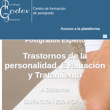
Centro de formación
de postgrado
Acceso a la plataforma
Postgrados Experto
Trastornos de la
personalidad, Evaluación
y Tratamiento
A Distancia
DURACION 200 HORAS