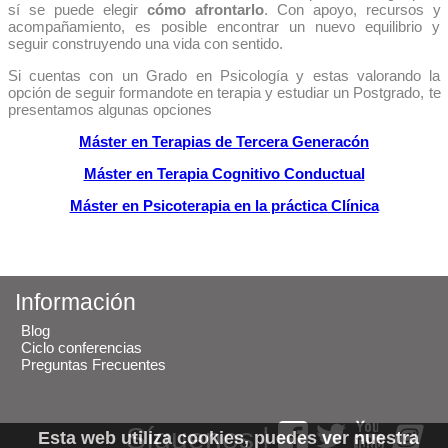
sí se puede elegir
cómo afrontarlo
. Con apoyo, recursos y
acompañamiento, es posible encontrar un nuevo equilibrio y
seguir construyendo una vida con sentido.
Si cuentas con un Grado en Psicología y estas valorando la
opción de seguir formandote en terapia y estudiar un Postgrado, te
presentamos algunas opciones
Máster en
Terapias de Tercera Generacón
Máster en Terapia Cognitivo Conductual
Máster en Psicoterapia en la práctica Clínica
Información
Blog
Ciclo conferencias
Preguntas Frecuentes
Síguenos |
Esta web utiliza cookies, puedes ver nuestra